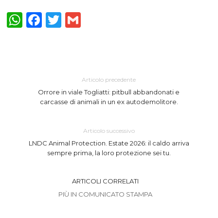
WhatsApp
Facebook
Twitter
Gmail
Articolo precedente
Orrore in viale Togliatti: pitbull abbandonati e
carcasse di animali in un ex autodemolitore.
Articolo successivo
LNDC Animal Protection. Estate 2026: il caldo arriva
sempre prima, la loro protezione sei tu.
ARTICOLI CORRELATI
PIÙ IN COMUNICATO STAMPA