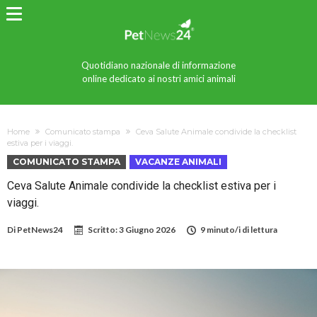
Quotidiano nazionale di informazione
online dedicato ai nostri amici animali
Home
Comunicato stampa
Ceva Salute Animale condivide la checklist
estiva per i viaggi.
COMUNICATO STAMPA
VACANZE ANIMALI
Ceva Salute Animale condivide la checklist estiva per i
viaggi.
Di
PetNews24
Scritto:
3 Giugno 2026
9 minuto/i di lettura