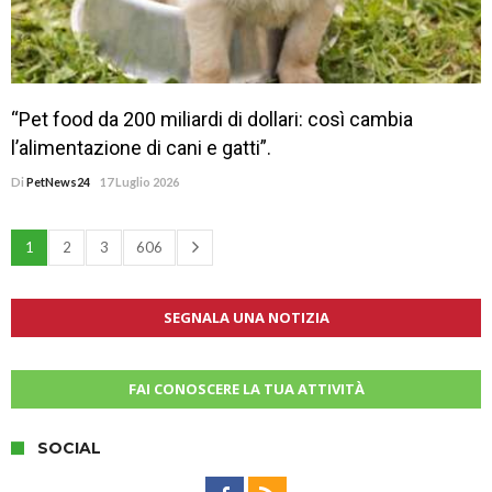
“Pet food da 200 miliardi di dollari: così cambia
l’alimentazione di cani e gatti”.
Di
PetNews24
17 Luglio 2026
1
2
3
606
SEGNALA UNA NOTIZIA
FAI CONOSCERE LA TUA ATTIVITÀ
SOCIAL