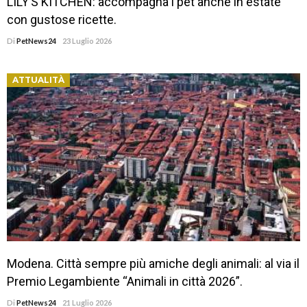
LILY’S KITCHEN: accompagna i pet anche in estate
con gustose ricette.
Di
PetNews24
23 Luglio 2026
ATTUALITÀ
Modena. Città sempre più amiche degli animali: al via il
Premio Legambiente “Animali in città 2026”.
Di
PetNews24
21 Luglio 2026