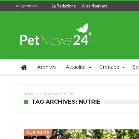
La Redazione
Area riservata
07 Agosto 2026
Archivio
Attualità
Cronaca
Sa
Home
Tag Archives: nutrie
TAG ARCHIVES: NUTRIE
CURIOSITÀ