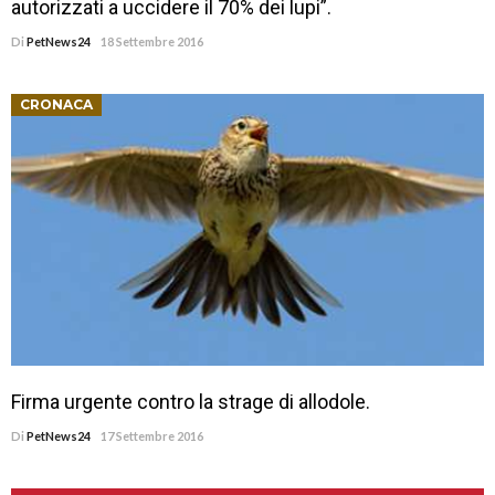
autorizzati a uccidere il 70% dei lupi”.
Di
PetNews24
18 Settembre 2016
CRONACA
Firma urgente contro la strage di allodole.
Di
PetNews24
17 Settembre 2016