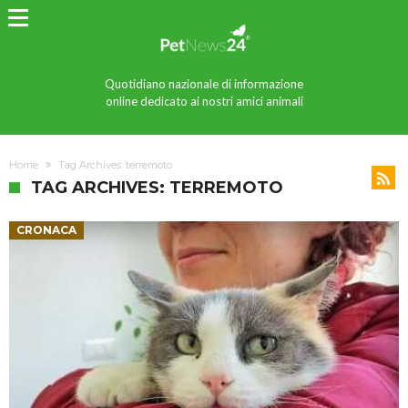
Quotidiano nazionale di informazione
online dedicato ai nostri amici animali
Home
Tag Archives: terremoto
TAG ARCHIVES: TERREMOTO
CRONACA