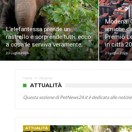
Dipendenti dai rifiuti: perché il
Modena. C
L’elefantessa prende un
junk food delle discariche sta
amiche deg
Nuovo DD
rastrello e sorprende tutti: ecco
minacciando le cicogne
Premio Le
cambiano 
a cosa le serviva veramente.
europee.
in città 2
chiave.
23 Luglio 2026
17 Luglio 2026
21 Luglio 2026
16 Luglio 2026
Home
Attualità
ATTUALITÀ
Questa sezione di PetNews24.it è dedicata alle notizie
ATTUALITÀ