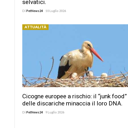
selvatici.
Di
PetNews24
10 Luglio 2026
ATTUALITÀ
Cicogne europee a rischio: il “junk food”
delle discariche minaccia il loro DNA.
Di
PetNews24
9 Luglio 2026