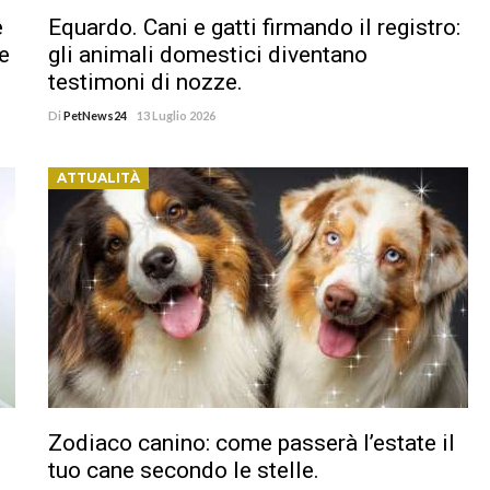
e
Equardo. Cani e gatti firmando il registro:
re
gli animali domestici diventano
testimoni di nozze.
Di
PetNews24
13 Luglio 2026
ATTUALITÀ
Zodiaco canino: come passerà l’estate il
tuo cane secondo le stelle.