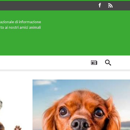
azionale di informazione
to ai nostri amici animali