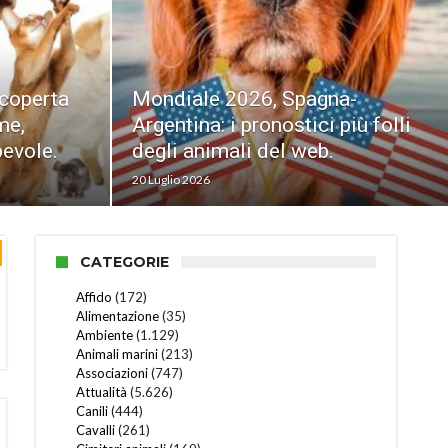
nza:
scoperta
atti su
Mondiale 2026, Spagna-
Equardo. Cani e gatti firmando il
me,
e ore
Argentina: i pronostici più folli
registro: gli animali domestici
evole.
degli animali del web.
diventano testimoni di nozze.
20 Luglio 2026
13 Luglio 2026
CATEGORIE
Affido
(172)
Alimentazione
(35)
Ambiente
(1.129)
Animali marini
(213)
Associazioni
(747)
Attualità
(5.626)
Canili
(444)
Cavalli
(261)