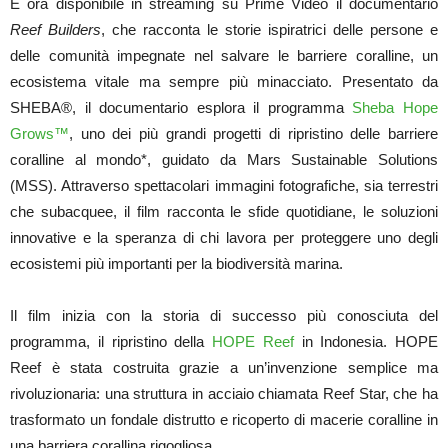
È ora disponibile in streaming su Prime Video il documentario
Reef Builders
, che racconta le storie ispiratrici delle persone e
delle comunità impegnate nel salvare le barriere coralline, un
ecosistema vitale ma sempre più minacciato. Presentato da
SHEBA®, il documentario esplora il programma
Sheba Hope
Grows™
, uno dei più grandi progetti di ripristino delle barriere
coralline al mondo*, guidato da Mars Sustainable Solutions
(MSS). Attraverso spettacolari immagini fotografiche, sia terrestri
che subacquee, il film racconta le sfide quotidiane, le soluzioni
innovative e la speranza di chi lavora per proteggere uno degli
ecosistemi più importanti per la biodiversità marina.
Il film inizia con la storia di successo più conosciuta del
programma, il ripristino della
HOPE Reef
in Indonesia. HOPE
Reef è stata costruita grazie a un’invenzione semplice ma
rivoluzionaria: una struttura in acciaio chiamata Reef Star, che ha
trasformato un fondale distrutto e ricoperto di macerie coralline in
una barriera corallina rigogliosa.