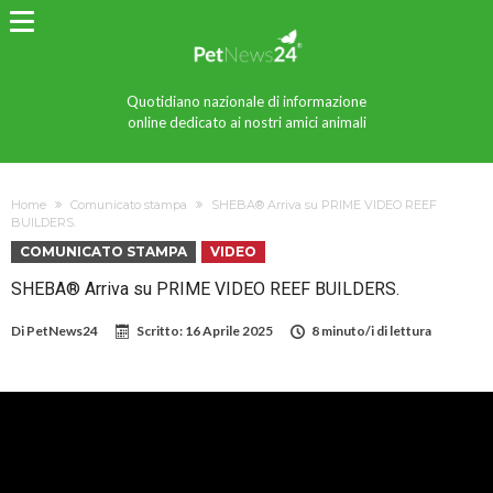
Quotidiano nazionale di informazione
online dedicato ai nostri amici animali
Home
Comunicato stampa
SHEBA® Arriva su PRIME VIDEO REEF
BUILDERS.
COMUNICATO STAMPA
VIDEO
SHEBA® Arriva su PRIME VIDEO REEF BUILDERS.
Di
PetNews24
Scritto:
16 Aprile 2025
8 minuto/i di lettura