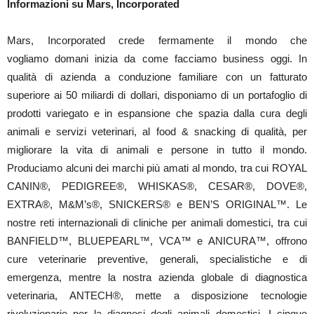
Informazioni su Mars, Incorporated
Mars, Incorporated crede fermamente il mondo che
vogliamo domani inizia da come facciamo business oggi. In
qualità di azienda a conduzione familiare con un fatturato
superiore ai 50 miliardi di dollari, disponiamo di un portafoglio di
prodotti variegato e in espansione che spazia dalla cura degli
animali e servizi veterinari, al food & snacking di qualità, per
migliorare la vita di animali e persone in tutto il mondo.
Produciamo alcuni dei marchi più amati al mondo, tra cui ROYAL
CANIN®, PEDIGREE®, WHISKAS®, CESAR®, DOVE®,
EXTRA®, M&M’s®, SNICKERS® e BEN’S ORIGINAL™. Le
nostre reti internazionali di cliniche per animali domestici, tra cui
BANFIELD™, BLUEPEARL™, VCA™ e ANICURA™, offrono
cure veterinarie preventive, generali, specialistiche e di
emergenza, mentre la nostra azienda globale di diagnostica
veterinaria, ANTECH®, mette a disposizione tecnologie
rivoluzionarie per la diagnosi degli animali domestici. I cinque