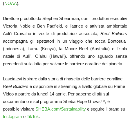
(
NOAA
).
Diretto e prodotto da Stephen Shearman, con i produttori esecutivi
Victoria Noble e Ben Padfield, e l’attrice e attivista ambientale
Auli’i Cravalho in veste di produttrice associata,
Reef Builders
accompagna gli spettatori in un viaggio che tocca Bontosua
(Indonesia), Lamu (Kenya), la Moore Reef (Australia) e
l’isola
natale di Auli’i, O’ahu (Hawai’i), offrendo uno sguardo senza
precedenti sulla lotta per salvare le barriere coralline del pianeta.
Lasciatevi ispirare dalla storia di rinascita delle barriere coralline:
Reef Builders
è disponibile in streaming a livello globale su Prime
Video a partire da lunedì 14 aprile. Per saperne di più sul
documentario e sul programma Sheba Hope Grows™, è
possibile visitare
SHEBA.com/Sustainability
e seguire il brand su
Instagram
e
TikTok
.