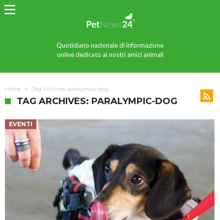
Quotidiano nazionale di informazione
online dedicato ai nostri amici animali
Home
Tag Archives: paralympic-dog
TAG ARCHIVES: PARALYMPIC-DOG
EVENTI