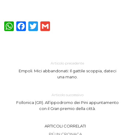
WhatsApp
Facebook
Twitter
Gmail
Articolo precedente
Empoli. Mici abbandonati: Il gattile scoppia, dateci
una mano.
Articolo successivo
Follonica (GR). All’ippodromo dei Pini appuntamento
con il Gran premio della città.
ARTICOLI CORRELATI
PIÙ IN CRONACA