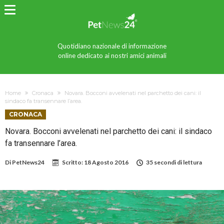
Quotidiano nazionale di informazione
online dedicato ai nostri amici animali
Home
Cronaca
Novara. Bocconi avvelenati nel parchetto dei cani: il
sindaco fa transennare l’area.
CRONACA
Novara. Bocconi avvelenati nel parchetto dei cani: il sindaco
fa transennare l’area.
Di
PetNews24
Scritto:
18 Agosto 2016
35 secondi di lettura