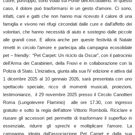
cuore, purtroppo, sono volati sul Ponte dell’Arcobaleno. In questo
caso, il dolore può trasformarsi in un gesto d’amore. Ci sono,
infatti, cani e gatti che non hanno mai ricevuto il calore di una
famiglia e vivono nei rifugi circondati dalle cure e dall’affetto dei
volontari, che hanno necessità di aiuto e sostegno dalle piccole
alle grandi cose. E allora anche per queste festività di Natale
rimetti in circolo l’amore e partecipa alla campagna ecosolidale
pet – friendly: “Pet Carpet: Un riciclo da Oscar”, con il patrocinio
dell’Arma dei Carabinieri, della Fnovi e in collaborazione con la
Polizia di Stato. L’iniziativa, giunta alla sua IV edizione e attiva dal
1 dicembre 2025 al 10 gennaio 2026, sarà presentata con uno
spettacolo speciale, ricco di momenti musicali, proiezioni,
testimonianze, il 29 novembre 2025 presso il Circolo Canottieri
Roma (Lungotevere Flaminio) alle ore 17.30, con ingresso
gratuito e sotto la regia dell’attore Vittorio Rombolà. Riciclare e
riusare gli accessori pet permette di trasformare il superfluo in
essenziale, ridurre gli sprechi e moltiplicare l’amore. La
campagna, ideata dall’associazione Pet Carpet e dalla sua