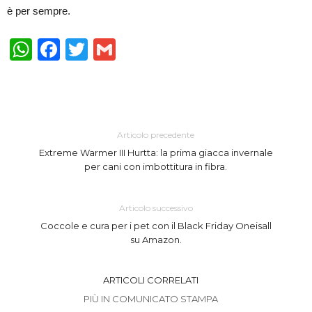
è per sempre.
WhatsApp
Facebook
Twitter
Gmail
Articolo precedente
Extreme Warmer III Hurtta: la prima giacca invernale
per cani con imbottitura in fibra.
Articolo successivo
Coccole e cura per i pet con il Black Friday Oneisall
su Amazon.
ARTICOLI CORRELATI
PIÙ IN COMUNICATO STAMPA