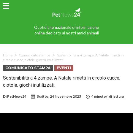
Quotidiano nazionale di informazione
online dedicato ai nostri amici animali
Home
Comunicato stampa
Sostenibilità a 4 zampe. A Natale rimetti in
circolo cucce, ciotole, giochi inutilizzati.
COMUNICATO STAMPA
EVENTI
Sostenibilità a 4 zampe. A Natale rimetti in circolo cucce,
ciotole, giochi inutilizzati.
Di
PetNews24
Scritto:
24 Novembre 2025
4 minuto/i di lettura