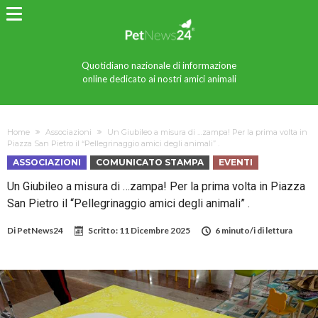
Quotidiano nazionale di informazione
online dedicato ai nostri amici animali
Home
Associazioni
Un Giubileo a misura di …zampa! Per la prima volta in
Piazza San Pietro il “Pellegrinaggio amici degli animali” .
ASSOCIAZIONI
COMUNICATO STAMPA
EVENTI
Un Giubileo a misura di …zampa! Per la prima volta in Piazza
San Pietro il “Pellegrinaggio amici degli animali” .
Di
PetNews24
Scritto:
11 Dicembre 2025
6 minuto/i di lettura