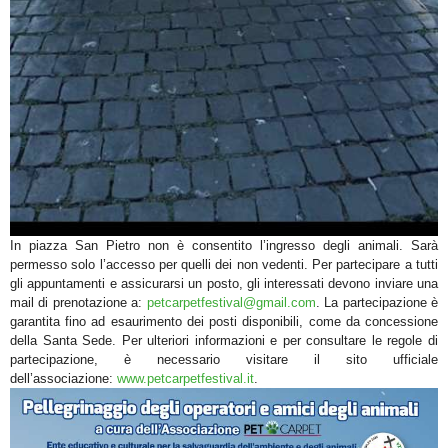
In piazza San Pietro non è consentito l’ingresso degli animali. Sarà
permesso solo l’accesso per quelli dei non vedenti. Per partecipare a tutti
gli appuntamenti e assicurarsi un posto, gli interessati devono inviare una
mail di prenotazione a:
petcarpetfestival@gmail.com
. La partecipazione è
garantita fino ad esaurimento dei posti disponibili, come da concessione
della Santa Sede. Per ulteriori informazioni e per consultare le regole di
partecipazione, è necessario visitare il sito ufficiale
dell’associazione:
www.petcarpetfestival.it
.