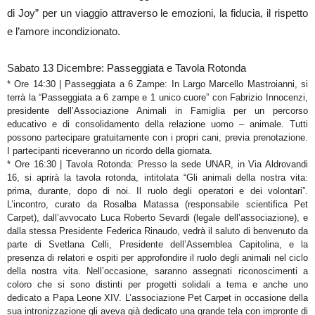
di Joy” per un viaggio attraverso le emozioni, la fiducia, il rispetto
e l’amore incondizionato.
Sabato 13 Dicembre: Passeggiata e Tavola Rotonda
* Ore 14:30 | Passeggiata a 6 Zampe: In Largo Marcello Mastroianni, si
terrà la “Passeggiata a 6 zampe e 1 unico cuore” con Fabrizio Innocenzi,
presidente dell’Associazione Animali in Famiglia per un percorso
educativo e di consolidamento della relazione uomo – animale. Tutti
possono partecipare gratuitamente con i propri cani, previa prenotazione.
I partecipanti riceveranno un ricordo della giornata.
* Ore 16:30 | Tavola Rotonda: Presso la sede UNAR, in Via Aldrovandi
16, si aprirà la tavola rotonda, intitolata “Gli animali della nostra vita:
prima, durante, dopo di noi. Il ruolo degli operatori e dei volontari”.
L’incontro, curato da Rosalba Matassa (responsabile scientifica Pet
Carpet), dall’avvocato Luca Roberto Sevardi (legale dell’associazione), e
dalla stessa Presidente Federica Rinaudo, vedrà il saluto di benvenuto da
parte di Svetlana Celli, Presidente dell’Assemblea Capitolina, e la
presenza di relatori e ospiti per approfondire il ruolo degli animali nel ciclo
della nostra vita. Nell’occasione, saranno assegnati riconoscimenti a
coloro che si sono distinti per progetti solidali a tema e anche uno
dedicato a Papa Leone XIV. L’associazione Pet Carpet in occasione della
sua intronizzazione gli aveva già dedicato una grande tela con impronte di