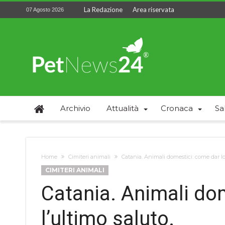
La Redazione
Area riservata
07 Agosto 2026
Archivio
Attualità
Cronaca
Sa
Home
Cimiteri animali
Catania. Animali domestici: come dar lor
CIMITERI ANIMALI
Catania. Animali do
l’ultimo saluto.