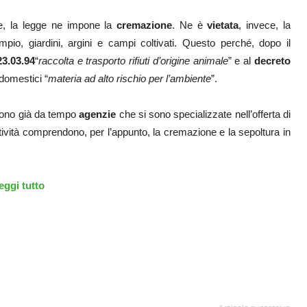
one, la legge ne impone la
cremazione
. Ne è
vietata
, invece, la
o, giardini, argini e campi coltivati. Questo perché, dopo il
23.03.94
“
raccolta e trasporto rifiuti d’origine animale
” e al
decreto
 domestici “
materia ad alto rischio per l’ambiente
”.
istono già da tempo
agenzie
che si sono specializzate nell’offerta di
attività comprendono, per l’appunto, la cremazione e la sepoltura in
eggi tutto