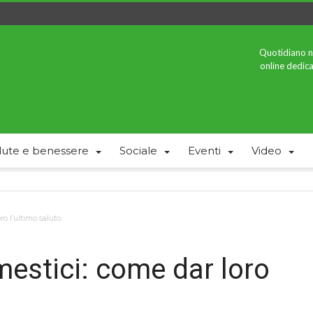
Quotidiano n
online dedica
lute e benessere
Sociale
Eventi
Video
o l’ultimo saluto.
mestici: come dar loro