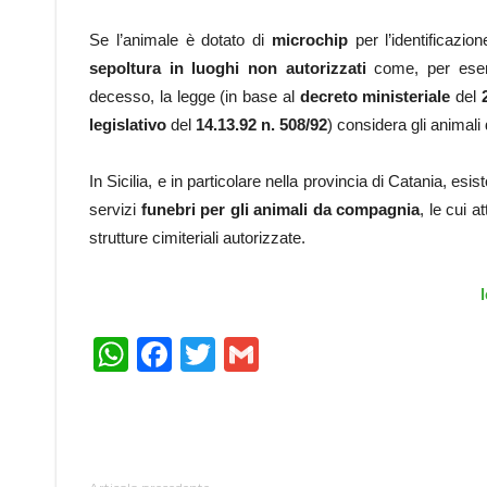
Se l’animale è dotato di
microchip
per l’identificazi
sepoltura in luoghi non autorizzati
come, per esempi
decesso, la legge (in base al
decreto ministeriale
del
legislativo
del
14.13.92 n. 508/92
) considera gli animali
In Sicilia, e in particolare nella provincia di Catania, es
servizi
funebri per gli animali da compagnia
, le cui 
strutture cimiteriali autorizzate.
l
WhatsApp
Facebook
Twitter
Gmail