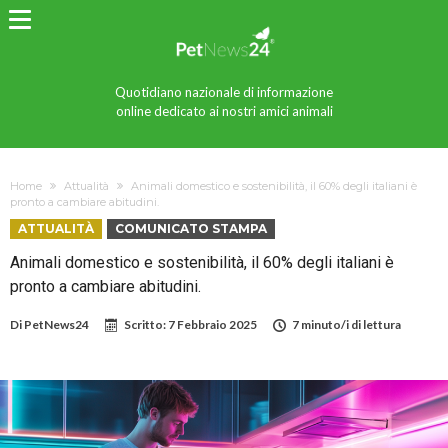
Quotidiano nazionale di informazione
online dedicato ai nostri amici animali
Home
Attualità
Animali domestico e sostenibilità, il 60% degli italiani è
pronto a cambiare abitudini.
ATTUALITÀ
COMUNICATO STAMPA
Animali domestico e sostenibilità, il 60% degli italiani è
pronto a cambiare abitudini.
Di
PetNews24
Scritto:
7 Febbraio 2025
7 minuto/i di lettura