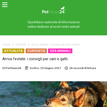
Quotidiano nazionale di informazione
online dedicato ai nostri amici animali
Home
Attualità
Arriva l’estate: i consigli per cani e gatti.
ATTUALITÀ
CURIOSITÀ
SOS ANIMALI
Arriva l’estate: i consigli per cani e gatti.
Di
PetNews24
Scritto:
19 Giugno 2017
24 secondi di lettura