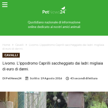
Quotidiano nazionale di informazione
online dedicato ai nostri amici animali
Home
Cavalli
Livorno. L’ippodromo Caprilli saccheggiato dai ladri: migliaia
di euro di danni.
CAVALLI
Livorno. L’ippodromo Caprilli saccheggiato dai ladri: migliaia
di euro di danni.
Di
PetNews24
Scritto:
19 Agosto 2016
45 secondi di lettura