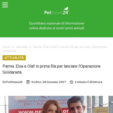
Quotidiano nazionale di informazione
online dedicato ai nostri amici animali
Home
Attualità
Parma. Elsa e Olaf in prima fila per lanciare l’Operazione
Solidarietà.
ATTUALITÀ
Parma. Elsa e Olaf in prima fila per lanciare l’Operazione
Solidarietà.
Di
PetNews24
Scritto:
28 Gennaio 2017
1 minuto/i di lettura