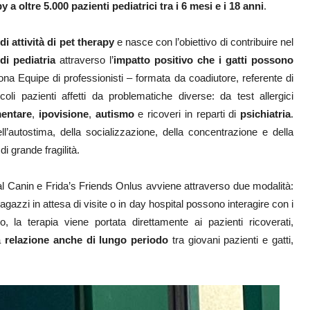
 a oltre 5.000 pazienti pediatrici tra i 6 mesi e i 18 anni
.
di attività di pet therapy
e nasce con l’obiettivo di contribuire nel
di pediatria
attraverso l’
impatto positivo che i gatti
possono
ona Equipe di professionisti – formata da coadiutore, referente di
oli pazienti affetti da problematiche diverse: da test allergici
entare
,
ipovisione
,
autismo
e ricoveri in reparti di
psichiatria
.
ell’autostima, della socializzazione, della concentrazione e della
i grande fragilità.
oyal Canin e Frida’s Friends Onlus avviene attraverso due modalità:
agazzi in attesa di visite o in day hospital possono interagire con i
 la terapia viene portata direttamente ai pazienti ricoverati,
na
relazione anche di lungo periodo
tra giovani pazienti e gatti,