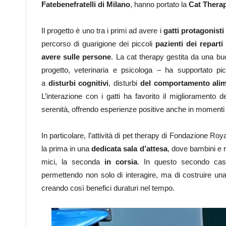
Fatebenefratelli di Milano
, hanno portato la
Cat Therapy
Il progetto è uno tra i primi ad avere i
gatti protagonisti 
percorso di guarigione dei piccoli
pazienti dei reparti 
avere sulle persone
. La cat therapy gestita da una bu
progetto, veterinaria e psicologa – ha supportato picc
a
disturbi cognitivi
, disturbi
del comportamento alim
L’interazione con i gatti ha favorito il miglioramento d
serenità, offrendo esperienze positive anche in momenti d
In particolare, l’attività di pet therapy di Fondazione R
la prima in una
dedicata sala d’attesa
, dove bambini e r
mici, la seconda
in corsia
. In questo secondo caso,
permettendo non solo di interagire, ma di costruire u
creando così benefici duraturi nel tempo.