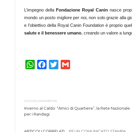
L’impegno della
Fondazione Royal Canin
nasce prop
mondo un posto migliore per noi, non solo grazie alla gioi
e l’obiettivo della Royal Canin Foundation è proprio quel
salute e il benessere umano
, creando un valore a lungo
WhatsApp
Facebook
Twitter
Gmail
Articolo precedente
Inverno al Caldo: “Amici di Quartiere”, la Rete Nazionale
per i Randagi.
ARTICOLI CORRELATI
PIÙ IN COMUNICATO STAMPA