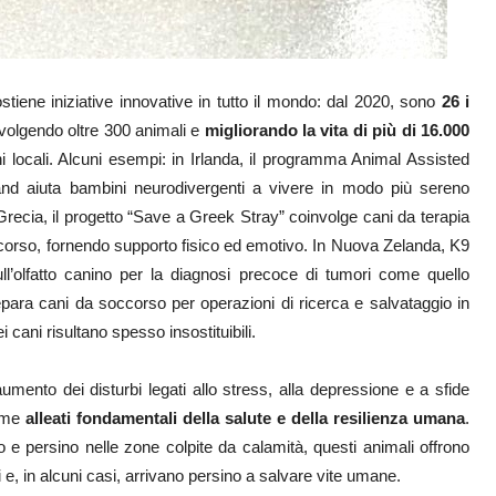
stiene iniziative innovative in tutto il mondo: dal 2020, sono
26 i
nvolgendo oltre 300 animali e
migliorando la vita di più di 16.000
i locali. Alcuni esempi: in Irlanda, il programma Animal Assisted
nd aiuta bambini neurodivergenti a vivere in modo più sereno
Grecia, il progetto “Save a Greek Stray” coinvolge cani da terapia
corso, fornendo supporto fisico ed emotivo. In Nuova Zelanda, K9
ll’olfatto canino per la diagnosi precoce di tumori come quello
ara cani da soccorso per operazioni di ricerca e salvataggio in
ei cani risultano spesso insostituibili.
aumento dei disturbi legati allo stress, alla depressione e a sfide
ome
alleati fondamentali della salute e della resilienza umana
.
so e persino nelle zone colpite da calamità, questi animali offrono
i e, in alcuni casi, arrivano persino a salvare vite umane.