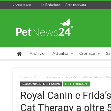
La Redazione
Area riservata
07 Agosto 2026
Archivio
Attualità
Cronaca
Sa
Home
Comunicato stampa
Royal Canin e Frida’s Friends: 195 s
COMUNICATO STAMPA
PET THERAPY
Royal Canin e Frida’
Cat Therapy a oltre 5