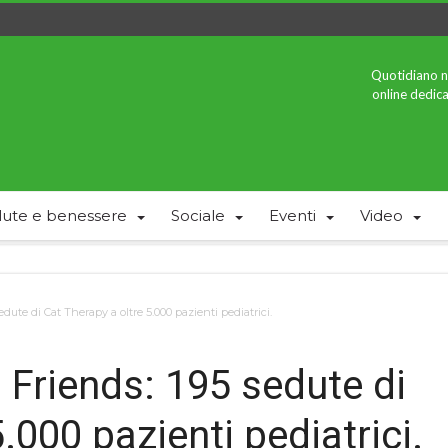
Quotidiano n
online dedica
lute e benessere
Sociale
Eventi
Video
edute di Cat Therapy a oltre 5.000 pazienti pediatrici.
s Friends: 195 sedute di
.000 pazienti pediatrici.