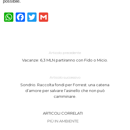
possibile.
WhatsApp
Facebook
Twitter
Gmail
Articolo precedente
Vacanze: 6,3 MLN partiranno con Fido o Micio.
Articolo successivo
Sondrio. Raccolta fondi per Forrest: una catena
d’amore per salvare l’asinello che non può
camminare.
ARTICOLI CORRELATI
PIÙ IN AMBIENTE