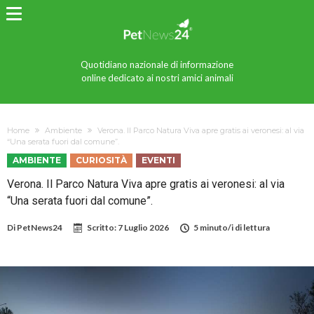
Quotidiano nazionale di informazione
online dedicato ai nostri amici animali
Home
Ambiente
Verona. Il Parco Natura Viva apre gratis ai veronesi: al via
“Una serata fuori dal comune”.
AMBIENTE
CURIOSITÀ
EVENTI
Verona. Il Parco Natura Viva apre gratis ai veronesi: al via
“Una serata fuori dal comune”.
Di
PetNews24
Scritto:
7 Luglio 2026
5 minuto/i di lettura