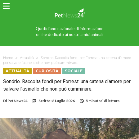
Quotidiano nazionale di informazione
online dedicato ai nostri amici animali
Home
Attualità
Sondrio. Raccolta fondi per Forrest: una catena d’amore
per salvare l’asinello che non può camminare.
ATTUALITÀ
CURIOSITÀ
SOCIALE
Sondrio. Raccolta fondi per Forrest: una catena d’amore per
salvare l’asinello che non può camminare.
Di
PetNews24
Scritto:
8 Luglio 2026
5 minuto/i di lettura