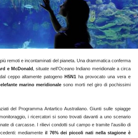
i più remoti e incontaminati del pianeta. Una drammatica conferma
ard e McDonald
, situate nell’Oceano Indiano meridionale a circa
a dal ceppo altamente patogeno
H5N1
ha provocato una vera e
 elefante marino meridionale
sono morti nel giro di pochissimi
ziati del Programma Antartico Australiano. Giunti sulle spiagge
monitoraggio, i ricercatori si sono trovati davanti a uno scenario
ate di carcasse. I rilievi condotti sul campo e tramite l’ausilio di
recedenti: mediamente
il 76% dei piccoli nati nella stagione è