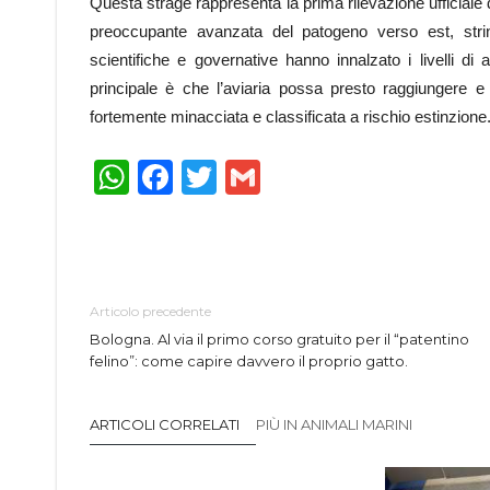
Questa strage rappresenta la prima rilevazione ufficiale 
preoccupante avanzata del patogeno verso est, stringe
scientifiche e governative hanno innalzato i livelli di a
principale è che l’aviaria possa presto raggiungere e 
fortemente minacciata e classificata a rischio estinzione
WhatsApp
Facebook
Twitter
Gmail
Articolo precedente
Bologna. Al via il primo corso gratuito per il “patentino
felino”: come capire davvero il proprio gatto.
ARTICOLI CORRELATI
PIÙ IN ANIMALI MARINI