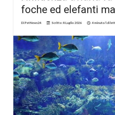
foche ed elefanti mar
Di
PetNews24
Scritto:
8 Luglio 2026
4 minuto/i di let