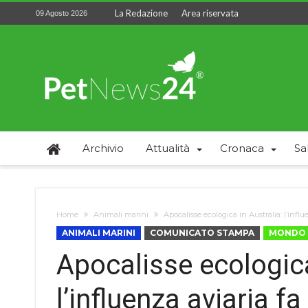
La Redazione
Area riservata
09 Agosto 2026
Archivio
Attualità
Cronaca
Sa
Home
Animali marini
Apocalisse ecologica in Australia: l’influ
ANIMALI MARINI
COMUNICATO STAMPA
MONDO
Apocalisse ecologica
l’influenza aviaria fa