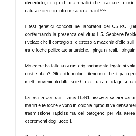
deceduto
, con picchi drammatici che in alcune colonie 
naturale dei cuccioli non supera mai il 5%.
I test genetici condotti nei laboratori del CSIRO (l’e
confermando la presenza del virus H5. Sebbene l’epidem
rivelato che il contagio si è esteso a macchia d’olio sull
tra le foche pellicciate antartiche, i pinguini reali, i pingui
Ma come ha fatto un virus originariamente legato ai volat
così isolato? Gli epidemiologi ritengono che il patogeno
infetti provenienti dalle Isole Crozet, un arcipelago suban
La facilità con cui il virus H5N1 riesce a saltare da un
marini e le foche vivono in colonie riproduttive densament
trasmissione rapidissima del patogeno per via aerea 
escrementi degli uccelli.