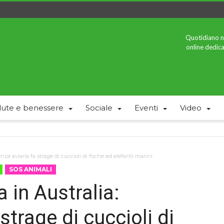
Quotidiano n
online dedica
lute e benessere
Sociale
Eventi
Video
enza aviaria fa strage di cuccioli di foche ed elefanti marini.
SOS ANIMALI
 in Australia:
 strage di cuccioli di