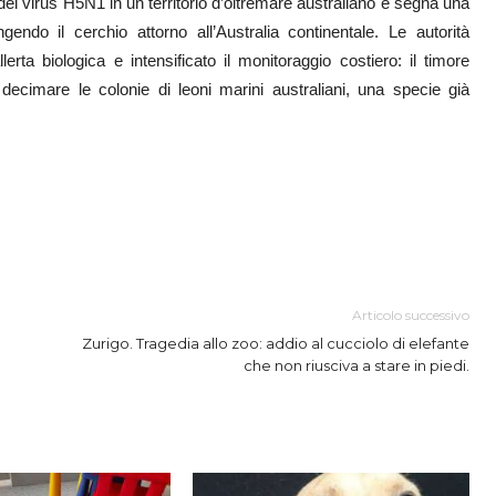
del virus H5N1 in un territorio d’oltremare australiano e segna una
ndo il cerchio attorno all’Australia continentale. Le autorità
llerta biologica e intensificato il monitoraggio costiero: il timore
decimare le colonie di leoni marini australiani, una specie già
.
Articolo successivo
Zurigo. Tragedia allo zoo: addio al cucciolo di elefante
che non riusciva a stare in piedi.