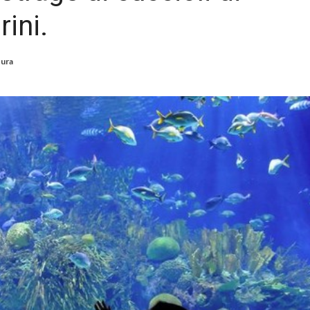
ini.
tura