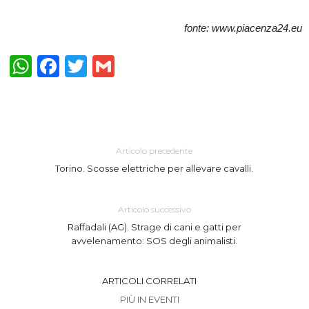
fonte: www.piacenza24.eu
WhatsApp
Facebook
Twitter
Gmail
Articolo precedente
Torino. Scosse elettriche per allevare cavalli.
Articolo successivo
Raffadali (AG). Strage di cani e gatti per
avvelenamento: SOS degli animalisti.
ARTICOLI CORRELATI
PIÙ IN EVENTI