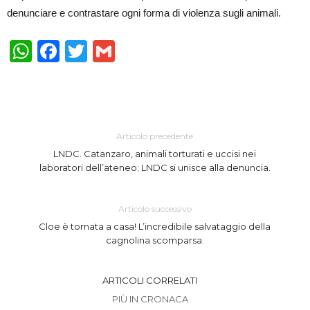
denunciare e contrastare ogni forma di violenza sugli animali.
WhatsApp
Facebook
Twitter
Gmail
Articolo precedente
LNDC. Catanzaro, animali torturati e uccisi nei
laboratori dell’ateneo; LNDC si unisce alla denuncia.
Articolo successivo
Cloe è tornata a casa! L’incredibile salvataggio della
cagnolina scomparsa.
ARTICOLI CORRELATI
PIÙ IN CRONACA