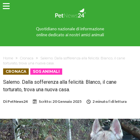
Quotidiano nazionale di informazione
online dedicato ai nostri amici animali
Home
Cronaca
Salerno. Dalla sofferenza alla felicità: Blanco, il cane
torturato, trova una nuova casa.
CRONACA
SOS ANIMALI
Salerno. Dalla sofferenza alla felicità: Blanco, il cane
torturato, trova una nuova casa.
Di
PetNews24
Scritto:
20 Gennaio 2025
2 minuto/i di lettura