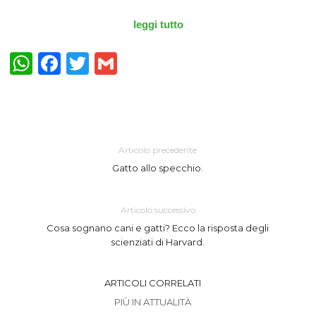
leggi tutto
WhatsApp
Facebook
Twitter
Gmail
Articolo precedente
Gatto allo specchio.
Articolo successivo
Cosa sognano cani e gatti? Ecco la risposta degli
scienziati di Harvard.
ARTICOLI CORRELATI
PIÙ IN ATTUALITÀ