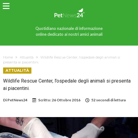
Quotidiano nazionale di informazione
online dedicato ai nostri amici animali
Home
Attualità
Wildlife Rescue Center, l’ospedale degli animali si
presenta ai piacentini.
ATTUALITÀ
Wildlife Rescue Center, l’ospedale degli animali si presenta
ai piacentini.
Di
PetNews24
Scritto:
26 Ottobre 2016
52 secondi di lettura