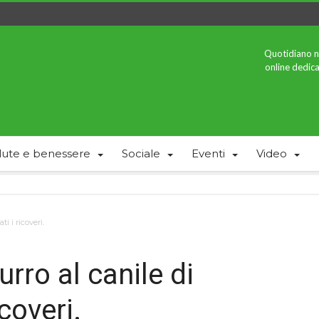
Quotidiano n
online dedica
lute e benessere
Sociale
Eventi
Video
i i ricoveri.
rro al canile di
coveri.