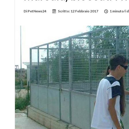
Di
PetNews24
Scritto:
12 Febbraio 2017
1 minuto/i d