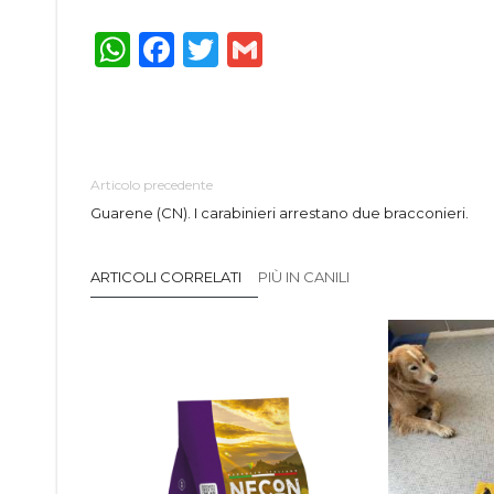
WhatsApp
Facebook
Twitter
Gmail
Articolo precedente
Guarene (CN). I carabinieri arrestano due bracconieri.
ARTICOLI CORRELATI
PIÙ IN CANILI