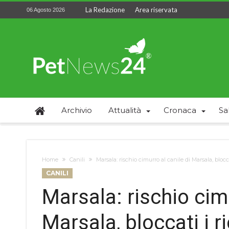
La Redazione
Area riservata
06 Agosto 2026
Archivio
Attualità
Cronaca
Sa
Home
Canili
Marsala: rischio cimurro al canile di Marsala, bloccat
CANILI
Marsala: rischio cimu
Marsala, bloccati i ri