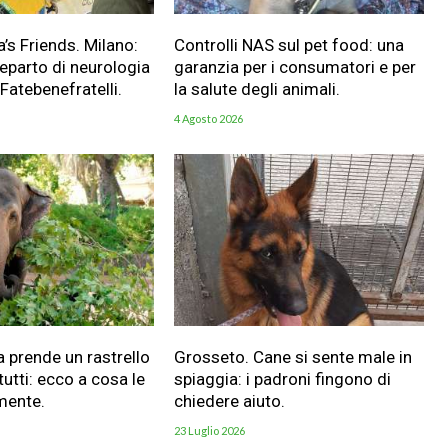
a’s Friends. Milano:
Controlli NAS sul pet food: una
reparto di neurologia
garanzia per i consumatori e per
 Fatebenefratelli.
la salute degli animali.
4 Agosto 2026
a prende un rastrello
Grosseto. Cane si sente male in
utti: ecco a cosa le
spiaggia: i padroni fingono di
mente.
chiedere aiuto.
23 Luglio 2026