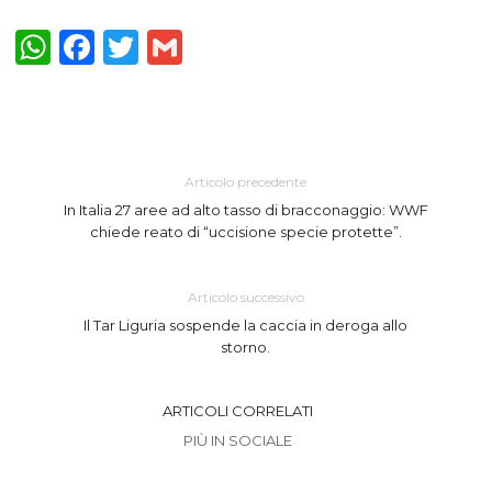
WhatsApp
Facebook
Twitter
Gmail
Articolo precedente
In Italia 27 aree ad alto tasso di bracconaggio: WWF
chiede reato di “uccisione specie protette”.
Articolo successivo
Il Tar Liguria sospende la caccia in deroga allo
storno.
ARTICOLI CORRELATI
PIÙ IN SOCIALE