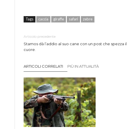
Tags
caccia
giraffe
safari
zebre
Articolo precedente
Stamos dà l’addio al suo cane con un post che spezza il
cuore.
ARTICOLI CORRELATI
PIÙ IN ATTUALITÀ