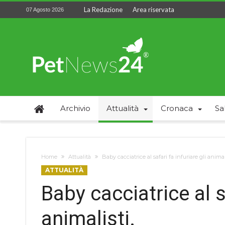
La Redazione
Area riservata
07 Agosto 2026
Archivio
Attualità
Cronaca
Sa
Home
Attualità
Baby cacciatrice al safari fa infuriare gli animali
ATTUALITÀ
Baby cacciatrice al sa
animalisti.