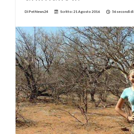
Di
PetNews24
Scritto:
21 Agosto 2016
56 secondi di