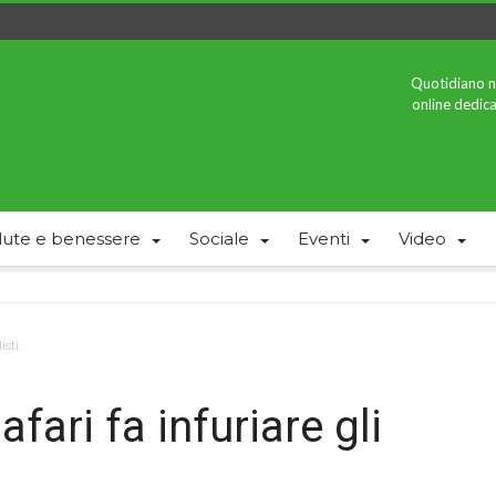
Quotidiano n
online dedica
lute e benessere
Sociale
Eventi
Video
sti.
fari fa infuriare gli