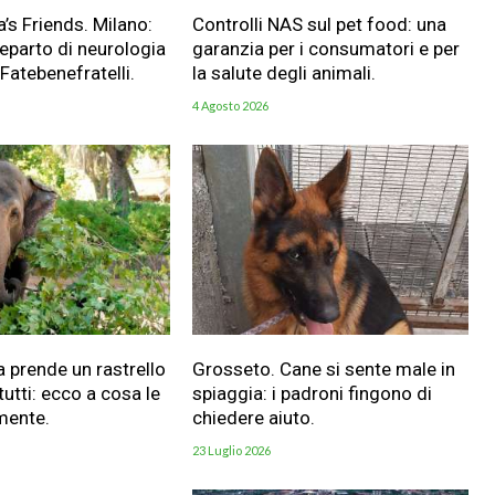
a’s Friends. Milano:
Controlli NAS sul pet food: una
reparto di neurologia
garanzia per i consumatori e per
 Fatebenefratelli.
la salute degli animali.
4 Agosto 2026
a prende un rastrello
Grosseto. Cane si sente male in
utti: ecco a cosa le
spiaggia: i padroni fingono di
mente.
chiedere aiuto.
23 Luglio 2026