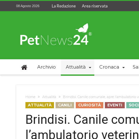
La Redazione
Area riservata
08 Agosto 2026
Archivio
Attualità
Cronaca
Sa
Home
Attualità
Brindisi. Canile comunale, apre l’ambulatorio v
ATTUALITÀ
CANILI
CURIOSITÀ
EVENTI
SOCI
Brindisi. Canile com
l’ambulatorio veterin