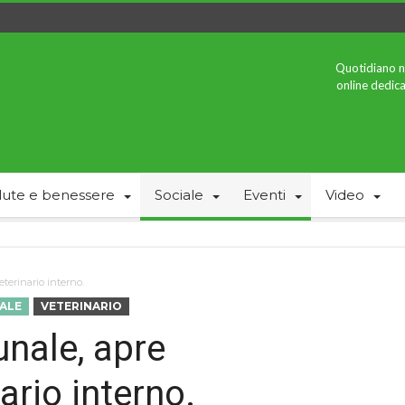
Quotidiano n
online dedica
lute e benessere
Sociale
Eventi
Video
eterinario interno.
ALE
VETERINARIO
unale, apre
ario interno.