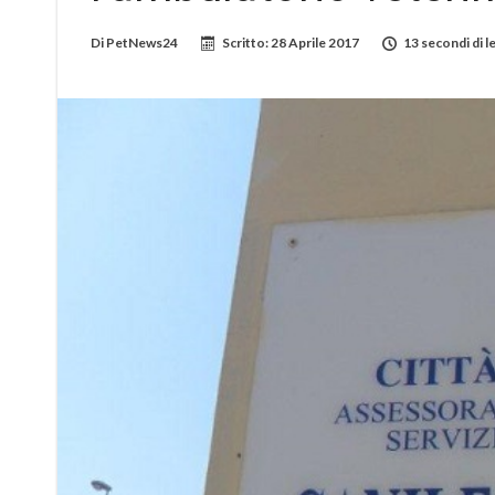
Di
PetNews24
Scritto:
28 Aprile 2017
13 secondi di l