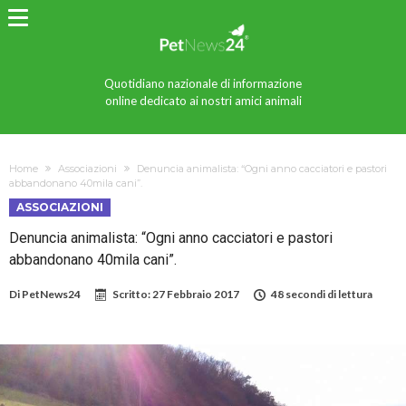
Quotidiano nazionale di informazione
online dedicato ai nostri amici animali
Home
Associazioni
Denuncia animalista: “Ogni anno cacciatori e pastori
abbandonano 40mila cani”.
ASSOCIAZIONI
Denuncia animalista: “Ogni anno cacciatori e pastori
abbandonano 40mila cani”.
Di
PetNews24
Scritto:
27 Febbraio 2017
48 secondi di lettura