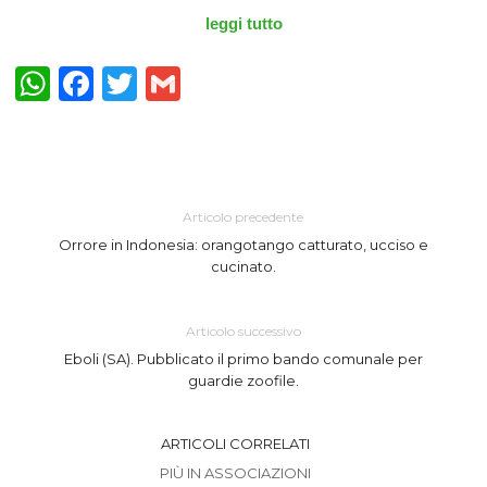
leggi tutto
WhatsApp
Facebook
Twitter
Gmail
Articolo precedente
Orrore in Indonesia: orangotango catturato, ucciso e
cucinato.
Articolo successivo
Eboli (SA). Pubblicato il primo bando comunale per
guardie zoofile.
ARTICOLI CORRELATI
PIÙ IN ASSOCIAZIONI