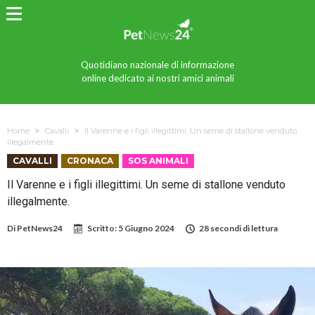
Quotidiano nazionale di informazione
online dedicato ai nostri amici animali
Home
Cavalli
Il Varenne e i figli illegittimi. Un seme di stallone venduto
illegalmente.
CAVALLI
CRONACA
SOS ANIMALI
Il Varenne e i figli illegittimi. Un seme di stallone venduto
illegalmente.
Di
PetNews24
Scritto:
5 Giugno 2024
28 secondi di lettura