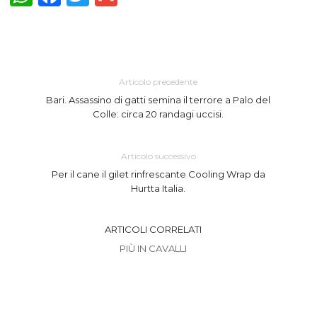
Articolo precedente
Bari. Assassino di gatti semina il terrore a Palo del
Colle: circa 20 randagi uccisi.
Articolo successivo
Per il cane il gilet rinfrescante Cooling Wrap da
Hurtta Italia.
ARTICOLI CORRELATI
PIÙ IN CAVALLI