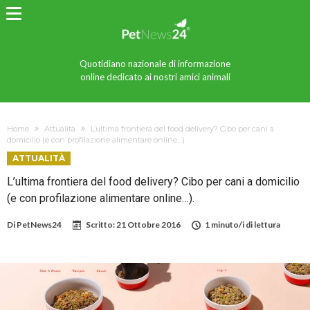
Quotidiano nazionale di informazione
online dedicato ai nostri amici animali
Home
Attualità
L’ultima frontiera del food delivery? Cibo per cani a
domicilio (e con profilazione alimentare online…).
ATTUALITÀ
L’ultima frontiera del food delivery? Cibo per cani a domicilio
(e con profilazione alimentare online…).
Di
PetNews24
Scritto:
21 Ottobre 2016
1 minuto/i di lettura