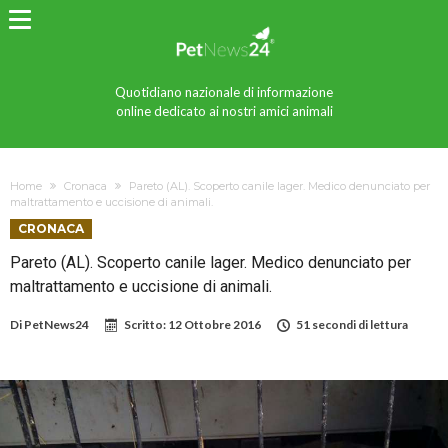
Quotidiano nazionale di informazione
online dedicato ai nostri amici animali
Home
Cronaca
Pareto (AL). Scoperto canile lager. Medico denunciato per
maltrattamento e uccisione di animali.
CRONACA
Pareto (AL). Scoperto canile lager. Medico denunciato per
maltrattamento e uccisione di animali.
Di
PetNews24
Scritto:
12 Ottobre 2016
51 secondi di lettura