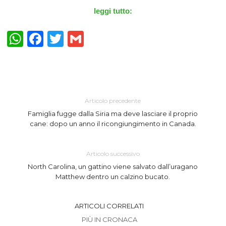
leggi tutto:
WhatsApp
Facebook
Twitter
Gmail
Articolo precedente
Famiglia fugge dalla Siria ma deve lasciare il proprio
cane: dopo un anno il ricongiungimento in Canada.
Articolo successivo
North Carolina, un gattino viene salvato dallʼuragano
Matthew dentro un calzino bucato.
ARTICOLI CORRELATI
PIÙ IN CRONACA