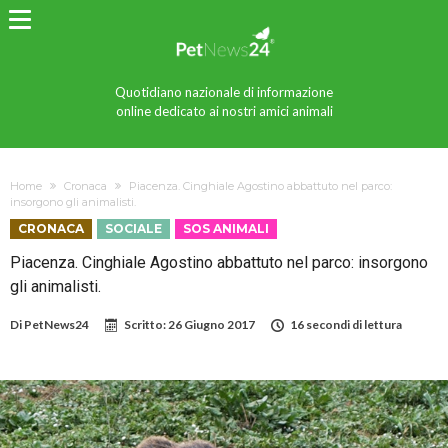
Quotidiano nazionale di informazione
online dedicato ai nostri amici animali
Home
Cronaca
Piacenza. Cinghiale Agostino abbattuto nel parco:
insorgono gli animalisti.
CRONACA
SOCIALE
SOS ANIMALI
Piacenza. Cinghiale Agostino abbattuto nel parco: insorgono
gli animalisti.
Di
PetNews24
Scritto:
26 Giugno 2017
16 secondi di lettura