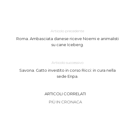
Articolo precedente
Roma. Ambasciata danese riceve Noemi e animalisti
su cane Iceberg.
Articolo successivo
Savona. Gatto investito in corso Ricci: in cura nella
sede Enpa.
ARTICOLI CORRELATI
PIÙ IN CRONACA