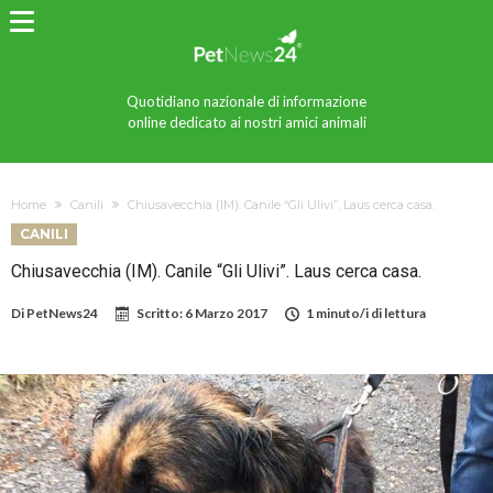
Quotidiano nazionale di informazione
online dedicato ai nostri amici animali
Home
Canili
Chiusavecchia (IM). Canile “Gli Ulivi”. Laus cerca casa.
CANILI
Chiusavecchia (IM). Canile “Gli Ulivi”. Laus cerca casa.
Di
PetNews24
Scritto:
6 Marzo 2017
1 minuto/i di lettura