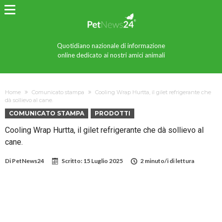
Quotidiano nazionale di informazione
online dedicato ai nostri amici animali
Home
Comunicato stampa
Cooling Wrap Hurtta, il gilet refrigerante che
dà sollievo al cane.
COMUNICATO STAMPA
PRODOTTI
Cooling Wrap Hurtta, il gilet refrigerante che dà sollievo al
cane.
Di
PetNews24
Scritto:
15 Luglio 2025
2 minuto/i di lettura