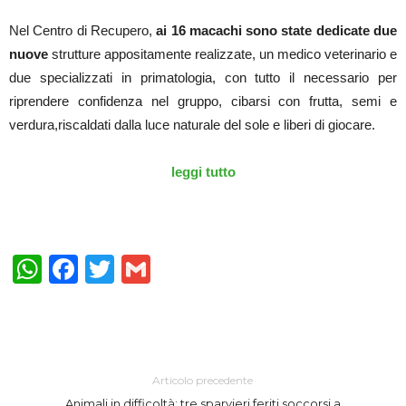
Nel Centro di Recupero,
ai 16 macachi sono state dedicate due
nuove
strutture appositamente realizzate, un medico veterinario e
due specializzati in primatologia, con tutto il necessario per
riprendere confidenza nel gruppo, cibarsi con frutta, semi e
verdura,riscaldati dalla luce naturale del sole e liberi di giocare.
leggi tutto
WhatsApp
Facebook
Twitter
Gmail
Articolo precedente
Animali in difficoltà: tre sparvieri feriti soccorsi a