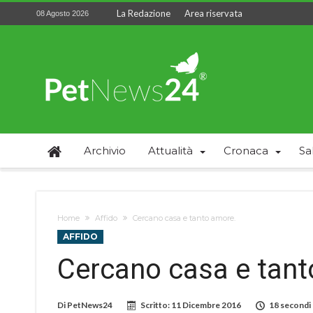
La Redazione
Area riservata
08 Agosto 2026
Archivio
Attualità
Cronaca
Sa
Home
Affido
Cercano casa e tanto amore.
AFFIDO
Cercano casa e tant
Di
PetNews24
Scritto:
11 Dicembre 2016
18 secondi 