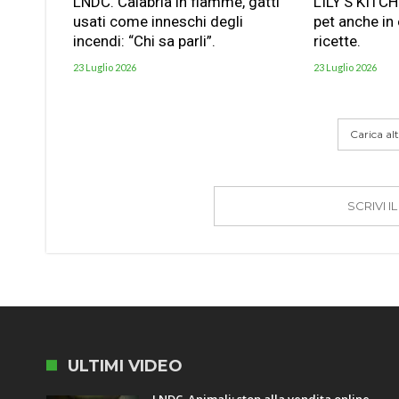
LNDC. Calabria in fiamme, gatti
LILY’S KITC
usati come inneschi degli
pet anche in
incendi: “Chi sa parli”.
ricette.
23 Luglio 2026
23 Luglio 2026
Carica altr
SCRIVI 
ULTIMI VIDEO
LNDC. Animali: stop alla vendita online,