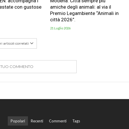
HEN: accompagna i
Modena. Città sempre più
 estate con gustose
amiche degli animali: al via il
Premio Legambiente “Animali in
città 2026”.
21 Luglio 2026
i articoli correlati
IL TUO COMMENTO
Popolari
Recenti
Commenti
Tags