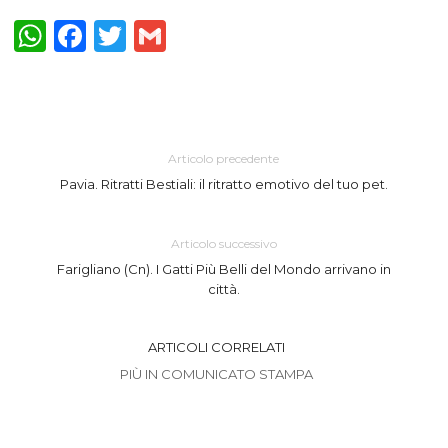
WhatsApp
Facebook
Twitter
Gmail
Articolo precedente
Pavia. Ritratti Bestiali: il ritratto emotivo del tuo pet.
Articolo successivo
Farigliano (Cn). I Gatti Più Belli del Mondo arrivano in
città.
ARTICOLI CORRELATI
PIÙ IN COMUNICATO STAMPA