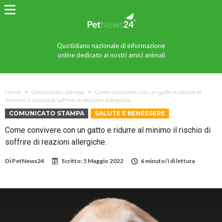
Quotidiano nazionale di informazione
online dedicato ai nostri amici animali
Home
Comunicato stampa
Come convivere con un gatto e ridurre al
minimo il rischio di soffrire di reazioni allergiche.
COMUNICATO STAMPA
SALUTE E BENESSERE
Come convivere con un gatto e ridurre al minimo il rischio di
soffrire di reazioni allergiche.
Di
PetNews24
Scritto:
5 Maggio 2022
6 minuto/i di lettura