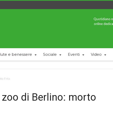
Quotidiano n
online dedica
lute e benessere
Sociale
Eventi
Video
to Fritz.
 zoo di Berlino: morto