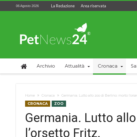
La Redazione
Area riservata
06 Agosto 2026
Archivio
Attualità
Cronaca
Sa
Home
Cronaca
Germania. Lutto allo zoo di Berlino: morto lʼorset
CRONACA
ZOO
Germania. Lutto allo
lʼorsetto Fritz.