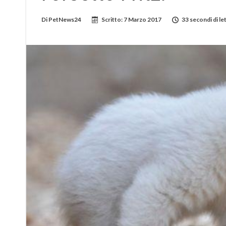
Di
PetNews24
Scritto:
7 Marzo 2017
33 secondi di le