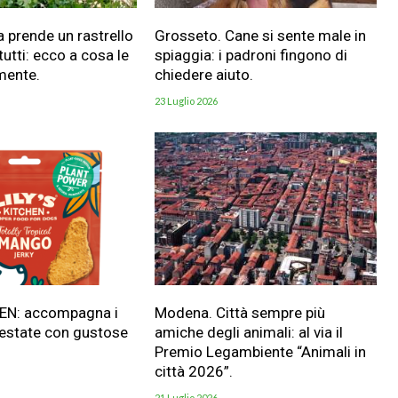
a prende un rastrello
Grosseto. Cane si sente male in
utti: ecco a cosa le
spiaggia: i padroni fingono di
mente.
chiedere aiuto.
23 Luglio 2026
HEN: accompagna i
Modena. Città sempre più
 estate con gustose
amiche degli animali: al via il
Premio Legambiente “Animali in
città 2026”.
21 Luglio 2026