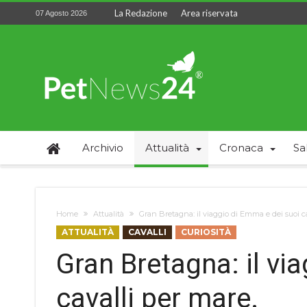
La Redazione
Area riservata
07 Agosto 2026
Archivio
Attualità
Cronaca
Sa
Home
Attualità
Gran Bretagna: il viaggio di Emma e dei suoi ca
ATTUALITÀ
CAVALLI
CURIOSITÀ
Gran Bretagna: il vi
cavalli per mare.