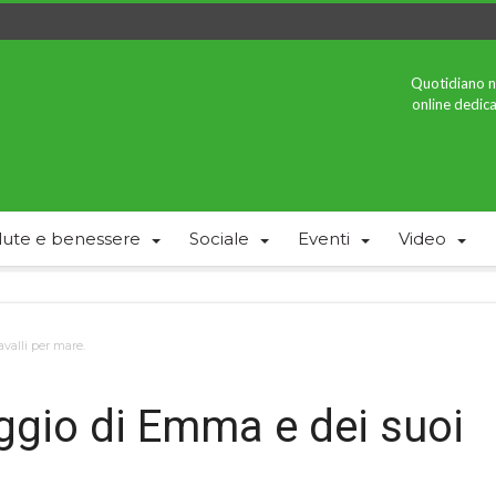
Quotidiano n
online dedica
lute e benessere
Sociale
Eventi
Video
valli per mare.
aggio di Emma e dei suoi