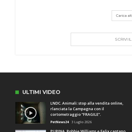
Carica altr
SCRIVI 
ULTIMI VIDEO
LNDC. Animali: stop alla vendita online,
rlanciata la Campagna con il
cortometraggio “FRAGILE”.
PetNews24
3 Luglio 2026
PURINA. Robbie Williams e Felix cantano