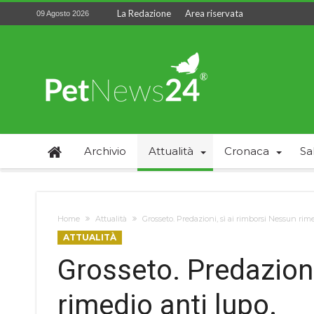
La Redazione
Area riservata
09 Agosto 2026
Archivio
Attualità
Cronaca
Sa
Home
Attualità
Grosseto. Predazioni, sì ai rimborsi Nessun rime
ATTUALITÀ
Grosseto. Predazioni
rimedio anti lupo.