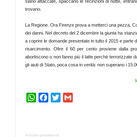
siano attaccate, spaccano le recinzioni di notte, entran
trovano.
La Regione. Ora Firenze prova a metterci una pezza. Come
dei danni. Nel decreto del 2 dicembre la giunta ha stanz
a coprire le domande presentate in tutto il 2015 e parte
risarcimento. Oltre il 60 per cento proviene dalla pr
abortiscono o non fanno più il latte perché terrorizzate da
gli aiuti di Stato, poca cosa in verità: non superano i 15.0
l
WhatsApp
Facebook
Twitter
Gmail
Articolo precedente