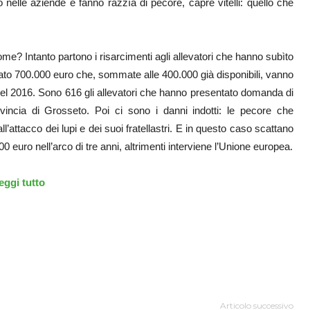
o nelle aziende e fanno razzìa di pecore, capre vitelli: quello che
? Intanto partono i risarcimenti agli allevatori che hanno subìto
iato 700.000 euro che, sommate alle 400.000 già disponibili, vanno
 del 2016. Sono 616 gli allevatori che hanno presentato domanda di
ovincia di Grosseto. Poi ci sono i danni indotti: le pecore che
ll’attacco dei lupi e dei suoi fratellastri. E in questo caso scattano
00 euro nell’arco di tre anni, altrimenti interviene l’Unione europea.
eggi tutto
Articolo successivo