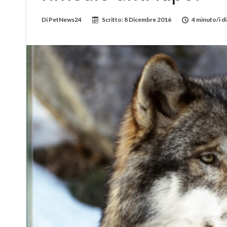
Di
PetNews24
Scritto:
8 Dicembre 2016
4 minuto/i di