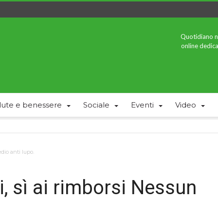
Quotidiano n
online dedica
lute e benessere
Sociale
Eventi
Video
dio anti lupo.
, sì ai rimborsi Nessun