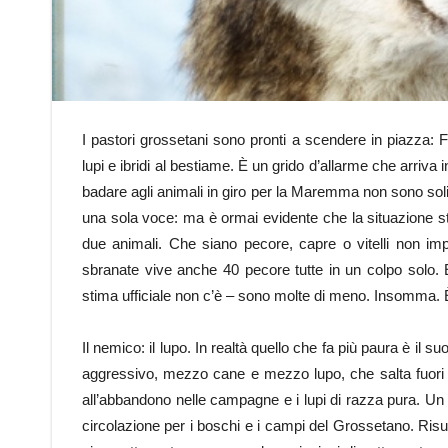
I pastori grossetani sono pronti a scendere in piazza: F
lupi e ibridi al bestiame. È un grido d’allarme che arriva
badare agli animali in giro per la Maremma non sono solit
una sola voce: ma è ormai evidente che la situazione st
due animali. Che siano pecore, capre o vitelli non i
sbranate vive anche 40 pecore tutte in un colpo solo.
stima ufficiale non c’è – sono molte di meno. Insomma. È 
Il nemico: il lupo. In realtà quello che fa più paura è il su
aggressivo, mezzo cane e mezzo lupo, che salta fuori da
all’abbandono nelle campagne e i lupi di razza pura. Un dat
circolazione per i boschi e i campi del Grossetano. Ris