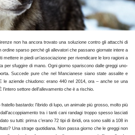
irenze non ha ancora trovato una soluzione contro gli attacchi di
 in ordine sparso perché gli allevatori che passano giornate intere a
i mettere in piedi un’associazione per rivendicare le loro ragioni a
a per sfuggire di mano. Ogni giorno spariscono dalle greggi uno-
mporta. Succede pure che nel Mancianese siano state assalite e
 E le aziende chiudono: erano 440 nel 2014, ora – anche se una
l’intero settore dell’allevamento che è a rischio.
o fratello bastardo: l’ibrido di lupo, un animale più grosso, molto più
ll’accoppiamento tra i tanti cani randagi troppo spesso lasciati
o su tutti: prima c’erano 72 tipi di ibridi, ora sono saliti a 108 in
ultato? Una strage quotidiana. Non passa giorno che le greggi non