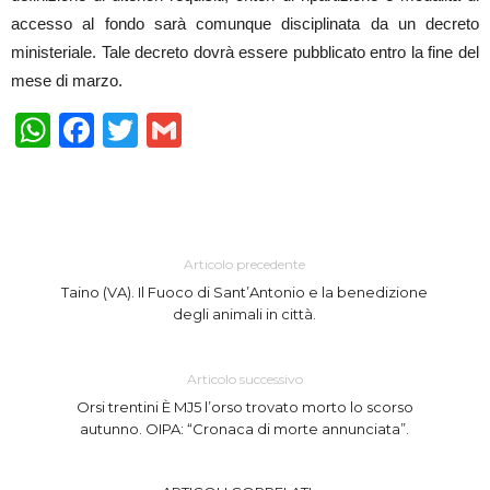
accesso al fondo sarà comunque disciplinata da un decreto
ministeriale. Tale decreto dovrà essere pubblicato entro la fine del
mese di marzo.
WhatsApp
Facebook
Twitter
Gmail
Articolo precedente
Taino (VA). Il Fuoco di Sant’Antonio e la benedizione
degli animali in città.
Articolo successivo
Orsi trentini È MJ5 l’orso trovato morto lo scorso
autunno. OIPA: “Cronaca di morte annunciata”.