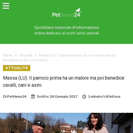
Quotidiano nazionale di informazione
online dedicato ai nostri amici animali
Home
Attualità
Massa (LU). Il parroco prima ha un malore ma poi
benedice cavalli, cani e asini.
ATTUALITÀ
Massa (LU). Il parroco prima ha un malore ma poi benedice
cavalli, cani e asini.
Di
PetNews24
Scritto:
24 Gennaio 2017
1 minuto/i di lettura