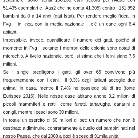
51.435 esemplari e l’Aas2 che ne conta 41.309) contro i 151.892
bambini da 0 a 14 anni (dati Istat). Per rendere meglio l’idea, in
Fvg – in linea con la media nazionale – c’è un cane ogni 6,4
abitanti.
Impossibile, invece, quantificare il numero dei gatti, poiché al
momento in Fvg soltanto i membri delle colonie sono dotati di
microchip. A livello nazionale, però, si stima che i felini siano 7,5
milioni.
Se i single prediligono i gatti, gli over 65 convivono più
frequentemente con i cani. Il 9,3% degli italiani accoglie due
animali in casa, mentre il 7,4% ne possiede più di tre (fonte
Eurispes 2016). Nelle nostre case abitano anche 3,2 milioni di
piccoli mammiferi e rettili come furetti, tartarughe, canarini e
conigli, mentre i pesci sono 30 milioni.
In totale un esercito di 60 milioni di pet: un numero che non è
destinato a diminuire, contrariamente a quello dei bambini nati nel
nostro Paese, che dal 2008 a oggi è sceso di 91mila unità.