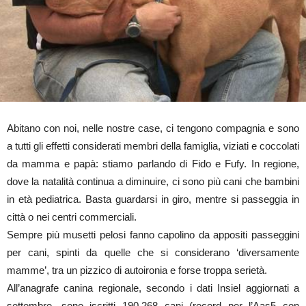
Abitano con noi, nelle nostre case, ci tengono compagnia e sono
a tutti gli effetti considerati membri della famiglia, viziati e coccolati
da mamma e papà: stiamo parlando di Fido e Fufy. In regione,
dove la natalità continua a diminuire, ci sono più cani che bambini
in età pediatrica. Basta guardarsi in giro, mentre si passeggia in
città o nei centri commerciali.
Sempre più musetti pelosi fanno capolino da appositi passeggini
per cani, spinti da quelle che si considerano ‘diversamente
mamme’, tra un pizzico di autoironia e forse troppa serietà.
All’anagrafe canina regionale, secondo i dati Insiel aggiornati a
settembre, sono iscritti 190.268 cani (record per l’Aas5 con