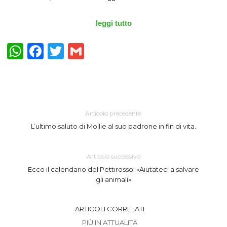
leggi tutto
WhatsApp
Facebook
Twitter
Gmail
Articolo precedente
L’ultimo saluto di Mollie al suo padrone in fin di vita.
Articolo successivo
Ecco il calendario del Pettirosso: «Aiutateci a salvare
gli animali»
ARTICOLI CORRELATI
PIÙ IN ATTUALITÀ