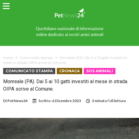
Quotidiano nazionale di informazione
online dedicato ai nostri amici animali
Home
Comunicato stampa
Monreale (PA). Dai 5 ai 10 gatti investiti al
mese in strada. OIPA scrive al Comune.
COMUNICATO STAMPA
CRONACA
SOS ANIMALI
Monreale (PA). Dai 5 ai 10 gatti investiti al mese in strada.
OIPA scrive al Comune.
Di
PetNews24
Scritto:
6 Dicembre 2023
3 minuto/i di lettura