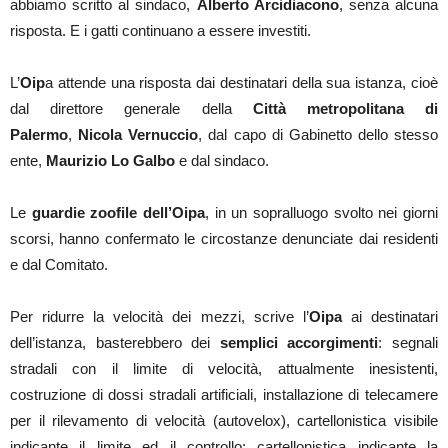
abbiamo scritto al sindaco,
Alberto Arcidiacono
, senza alcuna
risposta. E i gatti continuano a essere investiti.
L’
Oip
a attende una risposta dai destinatari della sua istanza, cioè
dal direttore generale della
Città metropolitana di
Palermo
,
Nicola Vernuccio
, dal capo di Gabinetto dello stesso
ente,
Maurizio Lo Galbo
e dal sindaco.
Le
guardie zoofile dell’Oipa
, in un sopralluogo svolto nei giorni
scorsi, hanno confermato le circostanze denunciate dai residenti
e dal Comitato.
Per ridurre la velocità dei mezzi, scrive l’
Oipa
ai destinatari
dell’istanza, basterebbero dei
semplici accorgimenti
: segnali
stradali con il limite di velocità, attualmente inesistenti,
costruzione di dossi stradali artificiali, installazione di telecamere
per il rilevamento di velocità (autovelox), cartellonistica visibile
indicante il limite ed il controllo; cartellonistica indicante la