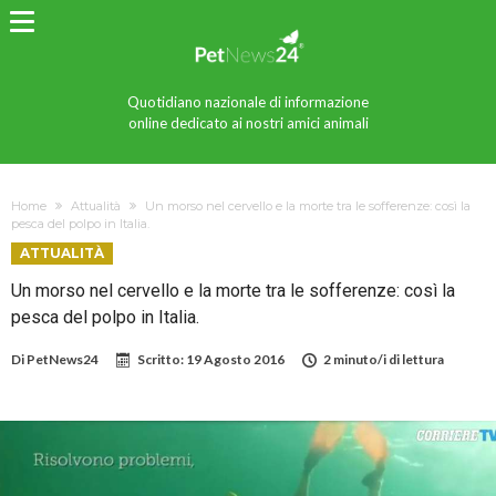
Quotidiano nazionale di informazione
online dedicato ai nostri amici animali
Home
Attualità
Un morso nel cervello e la morte tra le sofferenze: così la
pesca del polpo in Italia.
ATTUALITÀ
Un morso nel cervello e la morte tra le sofferenze: così la
pesca del polpo in Italia.
Di
PetNews24
Scritto:
19 Agosto 2016
2 minuto/i di lettura