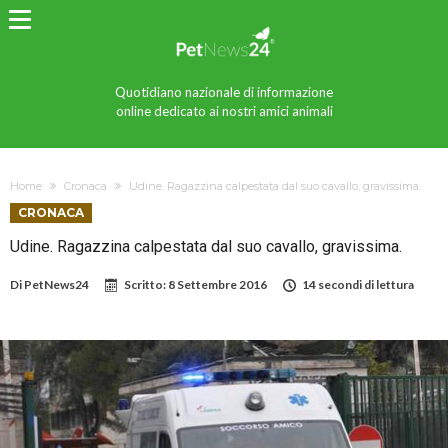
Quotidiano nazionale di informazione
online dedicato ai nostri amici animali
Home
Cronaca
Udine. Ragazzina calpestata dal suo cavallo, gravissima.
CRONACA
Udine. Ragazzina calpestata dal suo cavallo, gravissima.
Di
PetNews24
Scritto:
8 Settembre 2016
14 secondi di lettura