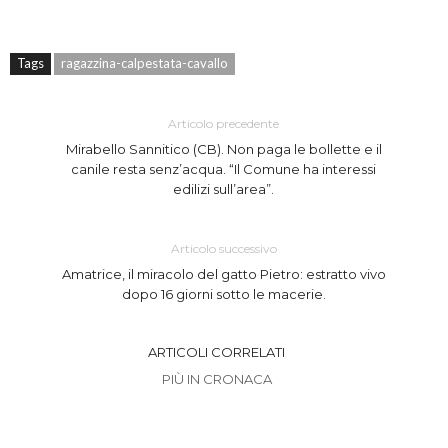
Tags
ragazzina-calpestata-cavallo
Articolo precedente
Mirabello Sannitico (CB). Non paga le bollette e il
canile resta senz’acqua. “Il Comune ha interessi
edilizi sull’area”.
Articolo successivo
Amatrice, il miracolo del gatto Pietro: estratto vivo
dopo 16 giorni sotto le macerie.
ARTICOLI CORRELATI
PIÙ IN CRONACA