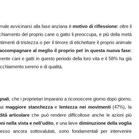
nimale avvicinarsi alla fase anziana è
motivo di riflessione
: oltre il
cchiamento del proprio cane o gatto li preoccupa, e più della metà
imenti di tristezza o per il timore di etichettare il proprio animale
accompagnare al meglio il proprio pet in questa nuova fase
:
mente cani e gatti in questo periodo della loro vita e il 58% ha già
ecchiamento sereno e di qualità.
gnali
, che i proprietari imparano a riconoscere giorno dopo giorno.
una
maggiore stanchezza
e
lentezza nei movimenti
(47%), la
dità articolare
che può rendere difficoltose anche le azioni più
ni nella vista e nell’udito
, e una lieve
diminuzione della voglia
pesso ancora sottovalutati, sono fondamentali per intervenire