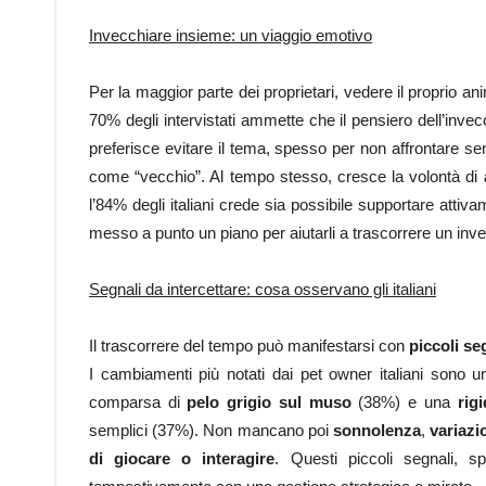
Invecchiare insieme: un viaggio emotivo
Per la maggior parte dei proprietari, vedere il proprio a
70% degli intervistati ammette che il pensiero dell’inve
preferisce evitare il tema, spesso per non affrontare sent
come “vecchio”. Al tempo stesso, cresce la volontà di
l’84% degli italiani crede sia possibile supportare attiva
messo a punto un piano per aiutarli a trascorrere un inv
Segnali da intercettare: cosa osservano gli italiani
Il trascorrere del tempo può manifestarsi con
piccoli se
I cambiamenti più notati dai pet owner italiani sono 
comparsa di
pelo grigio sul muso
(38%) e una
rigi
semplici (37%). Non mancano poi
sonnolenza
,
variazio
di giocare o interagire
. Questi piccoli segnali, s