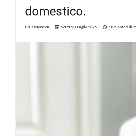
domestico.
Di
PetNews24
Scritto:
1 Luglio 2026
10 minuto/i di le