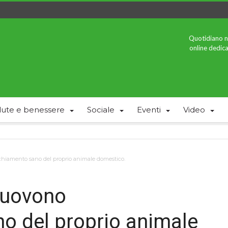
Quotidiano n
online dedica
lute e benessere
Sociale
Eventi
Video
cchiamento sano del proprio animale domestico.
omuovono
no del proprio animale