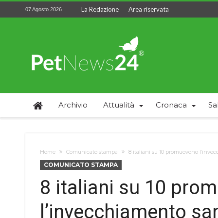
La Redazione
Area riservata
07 Agosto 2026
Archivio
Attualità
Cronaca
Sa
Home
Comunicato stampa
8 italiani su 10 promuovono l’inve
COMUNICATO STAMPA
8 italiani su 10 pr
l’invecchiamento sa