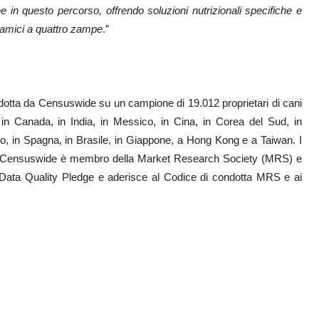
ne in questo percorso, offrendo soluzioni nutrizionali specifiche e
i amici a quattro zampe
.”
otta da Censuswide su un campione di 19.012 proprietari di cani
a, in Canada, in India, in Messico, in Cina, in Corea del Sud, in
allo, in Spagna, in Brasile, in Giappone, a Hong Kong e a Taiwan. I
2026. Censuswide è membro della Market Research Society (MRS) e
al Data Quality Pledge e aderisce al Codice di condotta MRS e ai