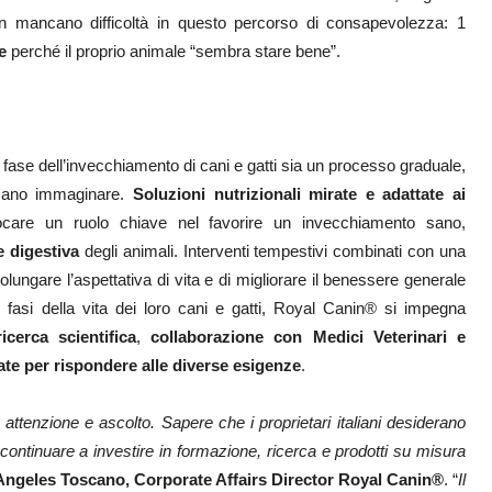
non mancano difficoltà in questo percorso di consapevolezza: 1
e
perché il proprio animale “sembra stare bene”.
 fase dell’invecchiamento di cani e gatti sia un processo graduale,
ossano immaginare.
Soluzioni nutrizionali mirate e adattate ai
are un ruolo chiave nel favorire un invecchiamento sano,
e digestiva
degli animali. Interventi tempestivi combinati con una
lungare l’aspettativa di vita e di migliorare il benessere generale
e fasi della vita dei loro cani e gatti, Royal Canin® si impegna
ricerca scientifica
,
collaborazione con Medici Veterinari e
pate per rispondere alle diverse esigenze
.
i, attenzione e ascolto. Sapere che i proprietari italiani desiderano
ontinuare a investire in formazione, ricerca e prodotti su misura
Angeles Toscano, Corporate Affairs Director Royal Canin®
. “
Il