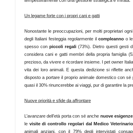
tempestivamente con una gestione strategica e mirata.
Un legame forte con i propri cani e gatti
Nonostante le preoccupazioni, per molti proprietari ogn
degli Italiani festeggia regolarmente il
compleanno
o l
spesso con
piccoli regali
(73%). Dietro questi gesti d’a
considera cani e gatti membri della propria famiglia
prezioso, da vivere e ricordare insieme. I pet owner Italia
vita dei loro animali. E questa dedizione si riflette an
disposto a portare il proprio animale domestico con sé p
quasi il 30% rinuncerebbe ai viaggi, pur di garantire la 
Nuove priorità e sfide da affrontare
L’avanzare dell’età porta con sé anche
nuove esigenze
le
visite di controllo regolari dal Medico Veterinario
animali anziani, con il 79% degli intervistati con