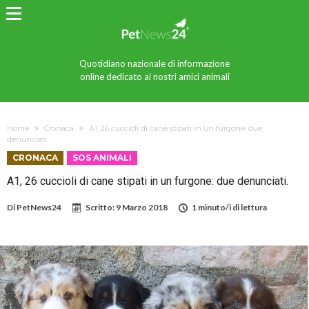
Quotidiano nazionale di informazione
online dedicato ai nostri amici animali
Home
Cronaca
A1, 26 cuccioli di cane stipati in un furgone: due
denunciati.
CRONACA
SOS ANIMALI
A1, 26 cuccioli di cane stipati in un furgone: due denunciati.
Di
PetNews24
Scritto:
9 Marzo 2018
1 minuto/i di lettura