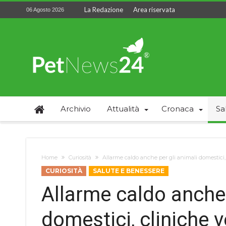
La Redazione
Area riservata
06 Agosto 2026
Archivio
Attualità
Cronaca
Sa
Home
Curiosità
Allarme caldo anche per gli animali domestici, 
CURIOSITÀ
SALUTE E BENESSERE
Allarme caldo anche 
domestici, cliniche v