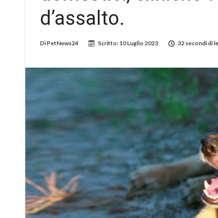
d’assalto.
Di
PetNews24
Scritto:
10 Luglio 2023
32 secondi di l