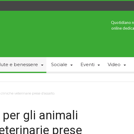
Quotidiano n
online dedica
lute e benessere
Sociale
Eventi
Video
cliniche veterinarie prese d’assalto.
per gli animali
eterinarie prese