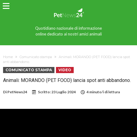
Quotidiano nazionale di informazione
online dedicato ai nostri amici animali
Home
Comunicato stampa
Animali: MORANDO (PET FOOD) lancia spot
anti abbandono.
COMUNICATO STAMPA
VIDEO
Animali: MORANDO (PET FOOD) lancia spot anti abbandono.
Di
PetNews24
Scritto:
23 Luglio 2024
4 minuto/i di lettura