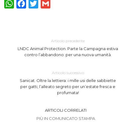
WhatsApp
Facebook
Twitter
Gmail
Articolo precedente
LNDC Animal Protection. Parte la Campagna estiva
contro l’abbandono: per una nuova umanità.
Articolo successivo
Sanicat. Oltre la lettiera: i mille usi delle sabbiette
per gatti, l’alleato segreto per un’estate fresca e
profumata!
ARTICOLI CORRELATI
PIÙ IN COMUNICATO STAMPA